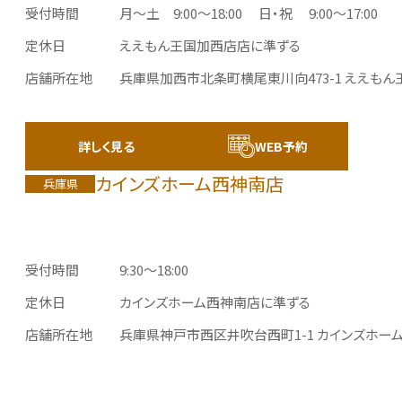
受付時間
月～土 9:00～18:00
日・祝 9:00～17:00
定休日
ええもん王国加西店店に準ずる
店舗所在地
兵庫県加西市北条町横尾東川向473-1
ええもん
詳しく見る
WEB予約
カインズホーム西神南店
兵庫県
受付時間
9:30～18:00
定休日
カインズホーム西神南店に準ずる
店舗所在地
兵庫県神戸市西区井吹台西町1-1
カインズホー