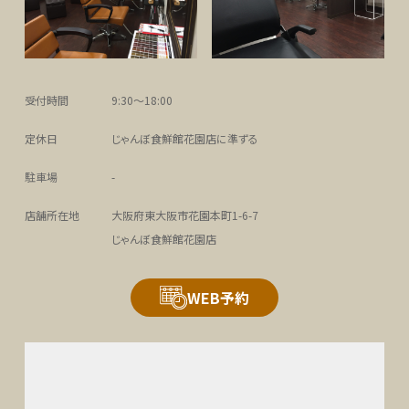
受付時間
9:30～18:00
定休日
じゃんぼ食鮮館花園店に準ずる
駐車場
-
店舗所在地
大阪府東大阪市花園本町1-6-7
じゃんぼ食鮮館花園店
WEB予約