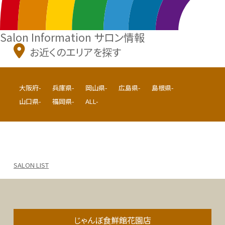
Salon Information
サロン情報
お近くのエリアを探す
大阪府-
兵庫県-
岡山県-
広島県-
島根県-
山口県-
福岡県-
ALL-
SALON LIST
じゃんぼ食鮮館花園店