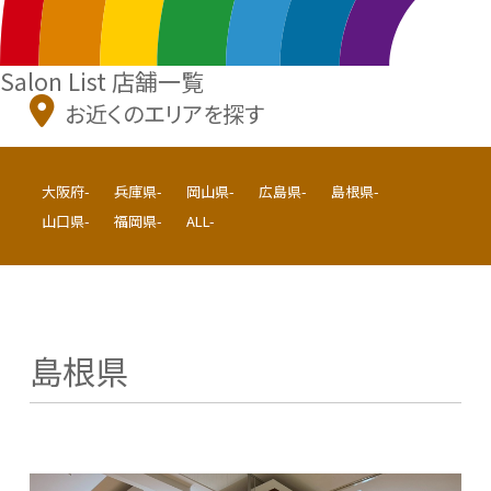
Salon List
店舗一覧
お近くのエリアを探す
大阪府-
兵庫県-
岡山県-
広島県-
島根県-
山口県-
福岡県-
ALL-
島根県